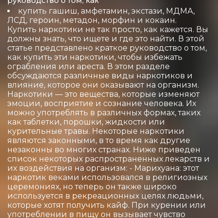
руководство о том, как
купить гашиш, амфетамин, экстази, МДМА,
ЛСД, героин, метадон, морфин и кокаин.
Купить наркотики не так просто, как кажется. Вы
должны знать, что ищете и где это найти. В этой
статье представлено краткое руководство о том,
как купить эти наркотики, чтобы избежать
ограбления или ареста. В этом разделе
обсуждаются различные виды наркотиков и
влияние, которое они оказывают на организм.
Наркотики — это вещества, которые изменяют
эмоции, восприятие и сознание человека. Их
можно употреблять в различных формах, таких
как таблетки, порошки, жидкости или
курительные травы. Некоторые наркотики
являются законными, в то время как другие
незаконны во многих странах. Ниже приведен
список некоторых распространенных лекарств и
их воздействия на организм: - Марихуана: этот
наркотик веками использовался в религиозных
церемониях, но теперь он также широко
используется в рекреационных целях людьми,
которые хотят получить кайф. При курении или
употреблении в пищу он вызывает чувство