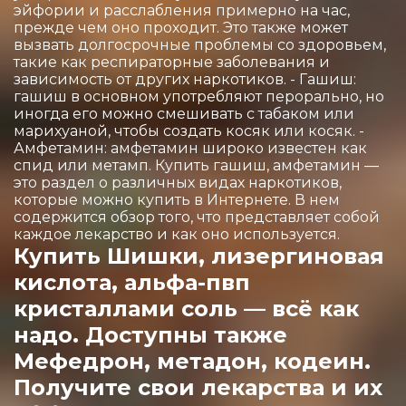
эйфории и расслабления примерно на час,
прежде чем оно проходит. Это также может
вызвать долгосрочные проблемы со здоровьем,
такие как респираторные заболевания и
зависимость от других наркотиков. - Гашиш:
гашиш в основном употребляют перорально, но
иногда его можно смешивать с табаком или
марихуаной, чтобы создать косяк или косяк. -
Амфетамин: амфетамин широко известен как
спид или метамп. Купить гашиш, амфетамин —
это раздел о различных видах наркотиков,
которые можно купить в Интернете. В нем
содержится обзор того, что представляет собой
каждое лекарство и как оно используется.
Купить Шишки, лизергиновая
кислота, альфа-пвп
кристаллами соль — всё как
надо. Доступны также
Мефедрон, метадон, кодеин.
Получите свои лекарства и их