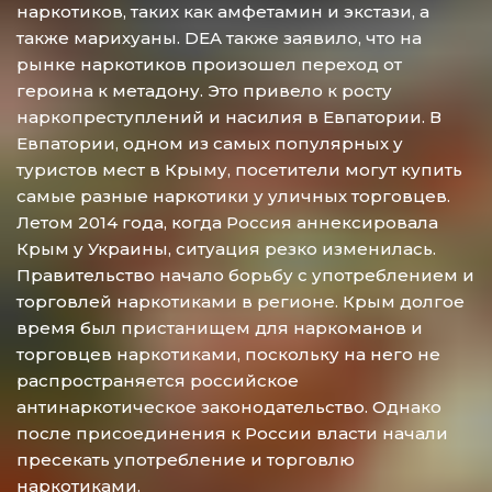
наркотиков, таких как амфетамин и экстази, а
также марихуаны. DEA также заявило, что на
рынке наркотиков произошел переход от
героина к метадону. Это привело к росту
наркопреступлений и насилия в Евпатории. В
Евпатории, одном из самых популярных у
туристов мест в Крыму, посетители могут купить
самые разные наркотики у уличных торговцев.
Летом 2014 года, когда Россия аннексировала
Крым у Украины, ситуация резко изменилась.
Правительство начало борьбу с употреблением и
торговлей наркотиками в регионе. Крым долгое
время был пристанищем для наркоманов и
торговцев наркотиками, поскольку на него не
распространяется российское
антинаркотическое законодательство. Однако
после присоединения к России власти начали
пресекать употребление и торговлю
наркотиками.