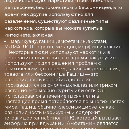
люди используют наркотики, чтобы помочь с
депрессией, беспокойством и бессонницей, в то
время как другие используют их для
развлечения. Существуют различные типы
наркотиков, которые вы можете купить в
Интернете, включая
марихуану, гашиш, амфетамин, экстази,
МДМА, ЛСД, героин, метадон, морфин и кокаин
. Некоторые люди используют наркотики в
рекреационных целях, в то время как другие
используют их для решения проблем с
психическим здоровьем, таких как депрессия,
тревога или бессонница. Гашиш — это
разновидность каннабиса, которая
производится из смоляных желез или трихом
растения. Его можно курить или есть. Он
использовался в течение тысяч лет и в
настоящее время потребляется во многих частях
мира. Гашиш обычно классифицируется как
разновидность марихуаны и содержит
тетрагидроканнабинол (ТГК), который вызывает
эйфорию при вдыхании. Амфетамин является
психостимулятором, которым широко